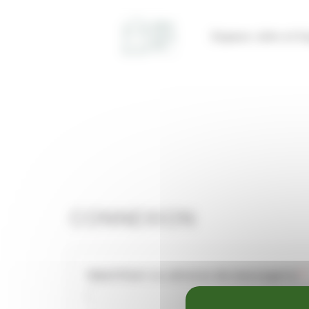
Panneau de gestion des cookies
Espace John et E
CONNEXION
Identifiant ou adresse de messagerie
*