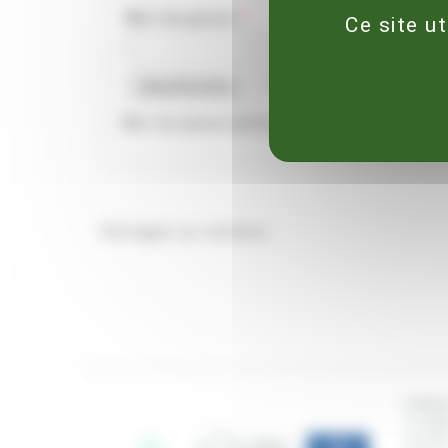
Mot de passe
*
Ce site u
Se souvenir de moi
Identification
Mot de passe perdu ?
Partagez ce contenu :
ESPAC
17 RU
24130