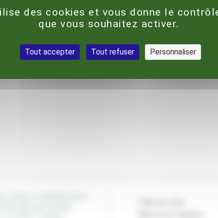
tilise des cookies et vous donne le contrôl
que vous souhaitez activer.
Tout accepter
Tout refuser
Personnaliser
E JOHN ET EUGÉNIE BOST
Plan du site
E DU PASTEUR ALARD
Mentions légales
 LA FORCE, FRANCE