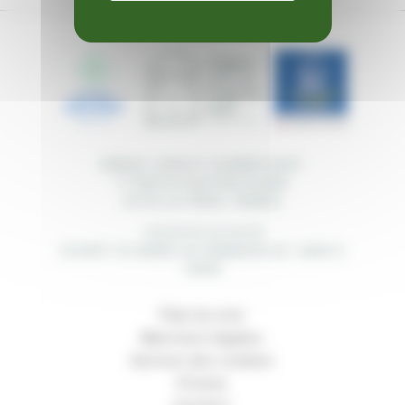
ESPACE JOHN ET EUGÉNIE BOST
17 RUE DU PASTEUR ALARD
24130 LA FORCE, FRANCE
+33 05 53 22 25 59
OUVERT DU MARDI AU DIMANCHE DE 14H00 À
18H00
Plan du site
Mentions légales
Gestion des cookies
Presse