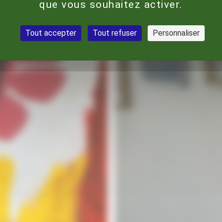
que vous souhaitez activer.
Tout accepter
Tout refuser
Personnaliser